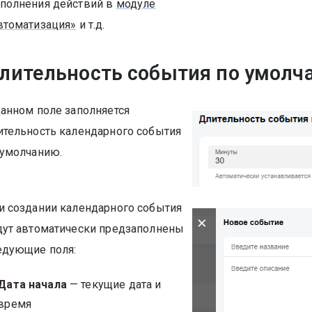
полнения действий в
модуле
втоматизация»
и т.д.
лительность события по умолч
данном поле заполняется
ительность календарного события
 умолчанию.
и создании календарного события
дут автоматически предзаполнены
едующие поля:
Дата начала
— текущие дата и
время