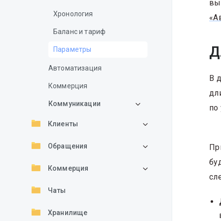
вы
Хронология
«А
Баланс и тариф
Д
Параметры
Автоматизация
В 
Коммерция
дл
Коммуникации
по
Клиенты
Обращения
Пр
бу
Коммерция
сл
Чаты
Хранилище