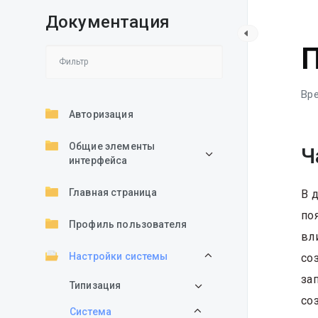
Документация
С
Вре
Авторизация
Общие элементы
Ч
интерфейса
Главная страница
В 
по
Профиль пользователя
вл
Настройки системы
со
за
Типизация
со
Система