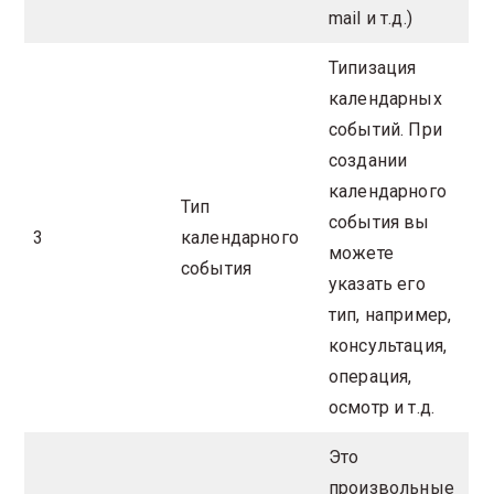
mail и т.д.)
Типизация
календарных
событий. При
создании
календарного
Тип
события вы
3
календарного
можете
события
указать его
тип, например,
консультация,
операция,
осмотр и т.д.
Это
произвольные